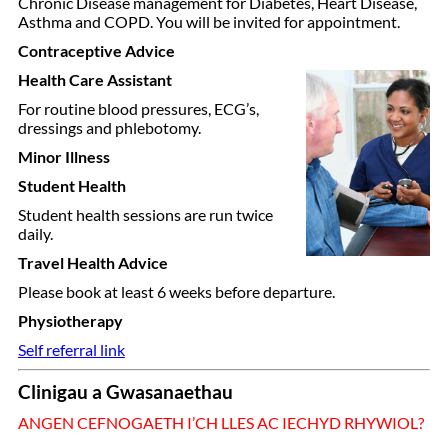
Chronic Disease management for Diabetes, Heart Disease,
Asthma and COPD. You will be invited for appointment.
Contraceptive Advice
Health Care Assistant
For routine blood pressures, ECG’s,
dressings and phlebotomy.
Minor Illness
Student Health
Student health sessions are run twice
daily.
Travel Health Advice
Please book at least 6 weeks before departure.
Physiotherapy
Self referral link
Clinigau a Gwasanaethau
ANGEN CEFNOGAETH I’CH LLES AC IECHYD RHYWIOL?