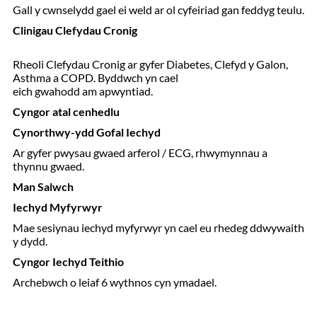
Gall y cwnselydd gael ei weld ar ol cyfeiriad gan feddyg teulu.
Clinigau Clefydau Cronig
Rheoli Clefydau Cronig ar gyfer Diabetes, Clefyd y Galon,
Asthma a COPD. Byddwch yn cael
eich gwahodd am apwyntiad.
Cyngor atal cenhedlu
Cynorthwy-ydd Gofal Iechyd
Ar gyfer pwysau gwaed arferol / ECG, rhwymynnau a
thynnu gwaed.
Man Salwch
Iechyd Myfyrwyr
Mae sesiynau iechyd myfyrwyr yn cael eu rhedeg ddwywaith
y dydd.
Cyngor Iechyd Teithio
Archebwch o leiaf 6 wythnos cyn ymadael.